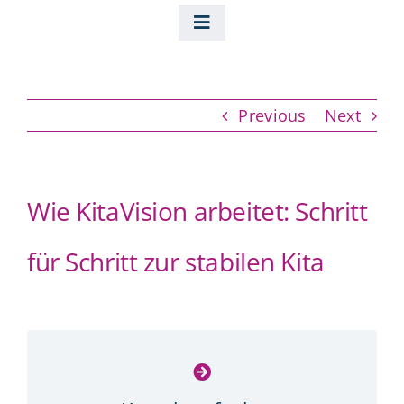
Skip
to
Toggle
content
Navigation
Home
Previous
Next
Über Uns
Leistungen
Wie KitaVision arbeitet: Schritt
für Schritt zur stabilen Kita
Unsere Seminare
Blog
Search
for: