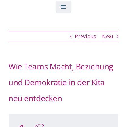
Skip
to
Toggle
content
Navigation
Home
Previous
Next
Über Uns
Leistungen
Wie Teams Macht, Beziehung
und Demokratie in der Kita
Unsere Seminare
neu entdecken
Blog
Search
for: